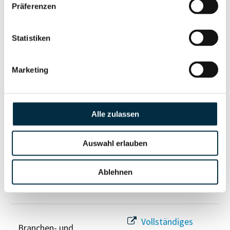
Unternehmensprofil
Präferenzen
Berechtigten Pfad
anfragen
Statistiken
Risikoinformationen
Marketing
Vollständiges
PEP- und
Unternehmensprofil
Alle zulassen
Sanktionslistenstatus
anfragen
Auswahl erlauben
Vollständiges
Insolvenzinformationen
Ablehnen
Unternehmensprofil
anfragen
Vollständiges
Branchen- und