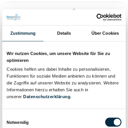
Vollständiges
Wirtschaftlich
Unternehmensprofil
Berechtigter
anfragen
Zustimmung
Details
Über Cookies
Eigentums- und Kontrollstruktur
Wir nutzen Cookies, um unsere Website für Sie zu
optimieren
Cookies helfen uns dabei Inhalte zu personalisieren,
Vollständiges
Funktionen für soziale Medien anbieten zu können und
Gesellschafterstruktur
Unternehmensprofil
die Zugriffe auf unserer Website zu analysieren. Weitere
anfragen
Informationen hierzu erhalten Sie auch in
unserer
Datenschutzerklärung
.
Vollständiges
Unternehmensnetzwerk
Unternehmensprofil
Einwilligungsauswahl
anfragen
Notwendig