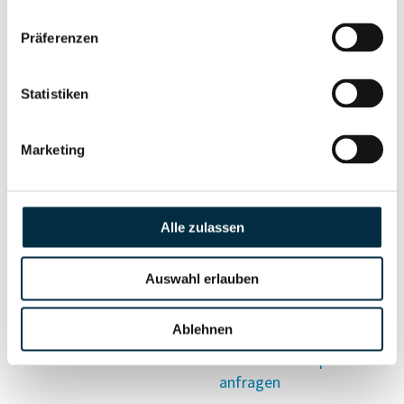
Vollständiges
Präferenzen
Wirtschaftlich
Unternehmensprofil
Berechtigten Pfad
anfragen
Statistiken
Marketing
Risikoinformationen
Alle zulassen
Vollständiges
PEP- und
Unternehmensprofil
Sanktionslistenstatus
anfragen
Auswahl erlauben
Ablehnen
Vollständiges
Insolvenzinformationen
Unternehmensprofil
anfragen