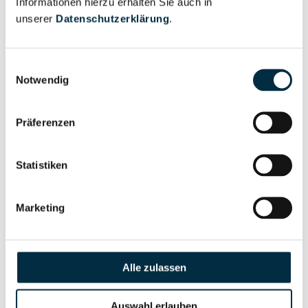
Informationen hierzu erhalten Sie auch in
Eigentums- und Kontrollstruktur
unserer
Datenschutzerklärung
.
Vollständiges
Einwilligungsauswahl
Gesellschafterstruktur
Unternehmensprofil
Notwendig
anfragen
Präferenzen
Vollständiges
Unternehmensnetzwerk
Unternehmensprofil
Statistiken
anfragen
Marketing
Vollständiges
Wirtschaftlich
Unternehmensprofil
Berechtigten Pfad
anfragen
Alle zulassen
Auswahl erlauben