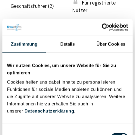
Für registrierte
Geschäftsführer (2)
Nutzer
Vollständiges
Wirtschaftlich
Unternehmensprofil
Berechtigter
Zustimmung
Details
Über Cookies
anfragen
Wir nutzen Cookies, um unsere Website für Sie zu
optimieren
Eigentums- und Kontrollstruktur
Cookies helfen uns dabei Inhalte zu personalisieren,
Funktionen für soziale Medien anbieten zu können und
Vollständiges
die Zugriffe auf unserer Website zu analysieren. Weitere
Gesellschafterstruktur
Unternehmensprofil
Informationen hierzu erhalten Sie auch in
anfragen
unserer
Datenschutzerklärung
.
Vollständiges
Einwilligungsauswahl