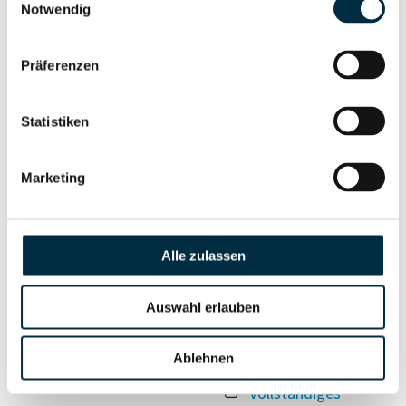
Unternehmensnetzwerk
Unternehmensprofil
Notwendig
anfragen
Präferenzen
Vollständiges
Wirtschaftlich
Unternehmensprofil
Statistiken
Berechtigten Pfad
anfragen
Marketing
Risikoinformationen
Alle zulassen
Vollständiges
PEP- und
Unternehmensprofil
Auswahl erlauben
Sanktionslistenstatus
anfragen
Ablehnen
Vollständiges