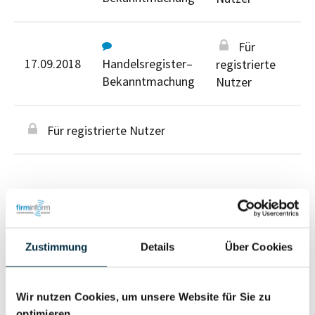
Für
17.09.2018
Handelsregister–
registrierte
Bekanntmachung
Nutzer
Für registrierte Nutzer
Personen im Unternehmen
Zustimmung
Details
Über Cookies
Für registrierte
Wir nutzen Cookies, um unsere Website für Sie zu
Geschäftsführer (1)
Nutzer
optimieren