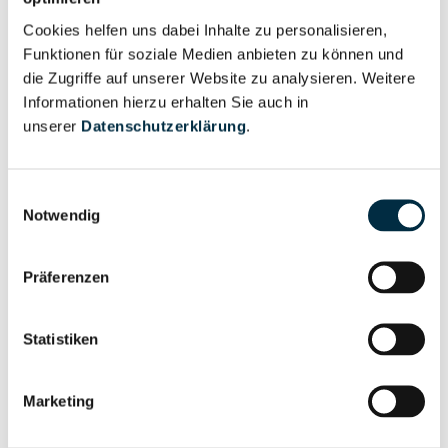
Cookies helfen uns dabei Inhalte zu personalisieren,
Funktionen für soziale Medien anbieten zu können und
Vollständiges
Wirtschaftlich
die Zugriffe auf unserer Website zu analysieren. Weitere
Unternehmensprofil
Berechtigter
Informationen hierzu erhalten Sie auch in
anfragen
unserer
Datenschutzerklärung
.
Einwilligungsauswahl
Eigentums- und Kontrollstruktur
Notwendig
Vollständiges
Präferenzen
Gesellschafterstruktur
Unternehmensprofil
anfragen
Statistiken
Vollständiges
Marketing
Unternehmensnetzwerk
Unternehmensprofil
anfragen