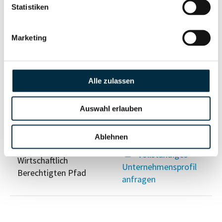
Eigentums- und Kontrollstruktur
Statistiken
Vollständiges
Marketing
Gesellschafterstruktur
Unternehmensprofil
anfragen
Alle zulassen
Vollständiges
Unternehmensnetzwerk
Unternehmensprofil
Auswahl erlauben
anfragen
Ablehnen
Vollständiges
Wirtschaftlich
Unternehmensprofil
Berechtigten Pfad
anfragen