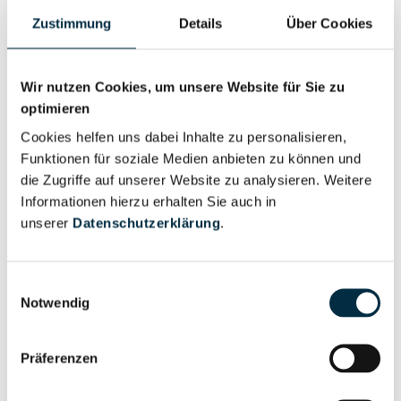
Zustimmung
Details
Über Cookies
Wir nutzen Cookies, um unsere Website für Sie zu
optimieren
Personen im Unternehmen
Cookies helfen uns dabei Inhalte zu personalisieren,
Funktionen für soziale Medien anbieten zu können und
die Zugriffe auf unserer Website zu analysieren. Weitere
Für registrierte
Informationen hierzu erhalten Sie auch in
Geschäftsführer (2)
Nutzer
unserer
Datenschutzerklärung
.
Vollständiges
Einwilligungsauswahl
Wirtschaftlich
Unternehmensprofil
Notwendig
Berechtigter
anfragen
Präferenzen