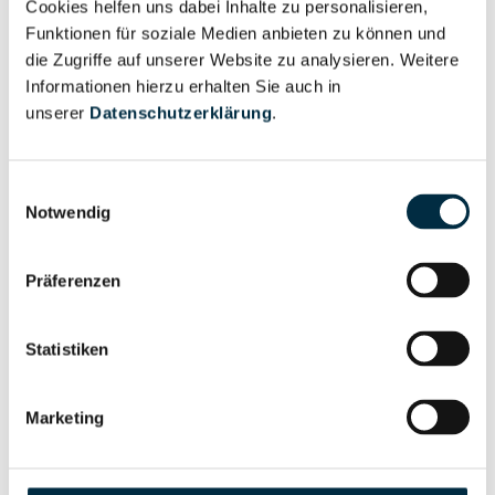
Cookies helfen uns dabei Inhalte zu personalisieren,
Vollständiges
Wirtschaftlich
Funktionen für soziale Medien anbieten zu können und
Unternehmensprofil
Berechtigter
die Zugriffe auf unserer Website zu analysieren. Weitere
anfragen
Informationen hierzu erhalten Sie auch in
unserer
Datenschutzerklärung
.
Eigentums- und Kontrollstruktur
Einwilligungsauswahl
Notwendig
Vollständiges
Gesellschafterstruktur
Unternehmensprofil
Präferenzen
anfragen
Statistiken
Vollständiges
Unternehmensnetzwerk
Unternehmensprofil
Marketing
anfragen