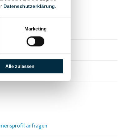
er
Datenschutzerklärung
.
mensprofil anfragen
Marketing
mensprofil anfragen
Alle zulassen
mensprofil anfragen
mensprofil anfragen