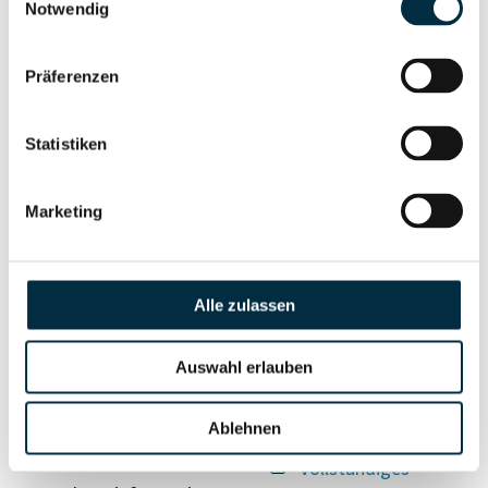
Unternehmensnetzwerk
Unternehmensprofil
Notwendig
anfragen
Präferenzen
Vollständiges
Wirtschaftlich
Unternehmensprofil
Statistiken
Berechtigten Pfad
anfragen
Marketing
Risikoinformationen
Alle zulassen
Vollständiges
PEP- und
Unternehmensprofil
Auswahl erlauben
Sanktionslistenstatus
anfragen
Ablehnen
Vollständiges