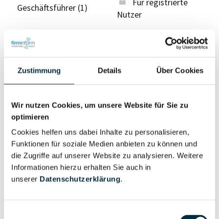
Für registrierte
Geschäftsführer (1)
Nutzer
Vollständiges
Wirtschaftlich
Unternehmensprofil
Berechtigter
Zustimmung
Details
Über Cookies
anfragen
Wir nutzen Cookies, um unsere Website für Sie zu
optimieren
Eigentums- und Kontrollstruktur
Cookies helfen uns dabei Inhalte zu personalisieren,
Funktionen für soziale Medien anbieten zu können und
Vollständiges
die Zugriffe auf unserer Website zu analysieren. Weitere
Gesellschafterstruktur
Unternehmensprofil
Informationen hierzu erhalten Sie auch in
anfragen
unserer
Datenschutzerklärung
.
Vollständiges
Einwilligungsauswahl