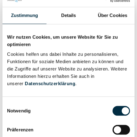
Zustimmung
Details
Über Cookies
Eigentums- und Kontrollstruktur
Vollständiges
Wir nutzen Cookies, um unsere Website für Sie zu
Gesellschafterstruktur
optimieren
Unternehmensprofil
anfragen
Cookies helfen uns dabei Inhalte zu personalisieren,
Funktionen für soziale Medien anbieten zu können und
die Zugriffe auf unserer Website zu analysieren. Weitere
Vollständiges
Informationen hierzu erhalten Sie auch in
Unternehmensnetzwerk
Unternehmensprofil
unserer
Datenschutzerklärung
.
anfragen
Einwilligungsauswahl
Vollständiges
Notwendig
Wirtschaftlich
Unternehmensprofil
Berechtigten Pfad
anfragen
Präferenzen