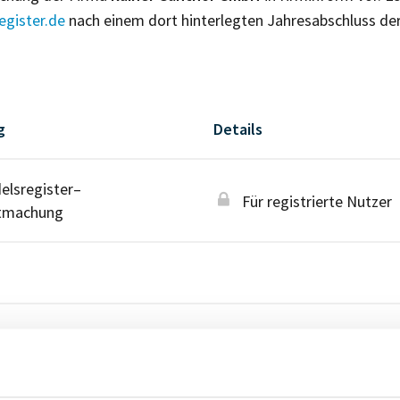
gister.de
nach einem dort hinterlegten Jahresabschluss de
g
Details
lsregister–
Für registrierte Nutzer
tmachung