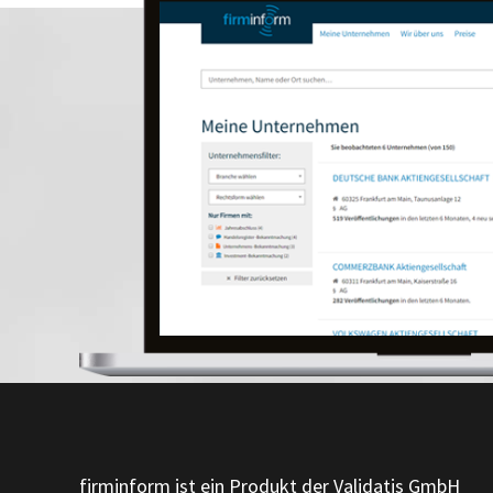
firminform ist ein Produkt der Validatis GmbH