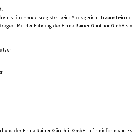
t.
chen
ist im Handelsregister beim Amtsgericht
Traunstein
un
tragen. Mit der Führung der Firma
Rainer Günthör GmbH
si
Nutzer
er
lichung der Firma
Rainer Günthör GmbH
in firminform vor. E