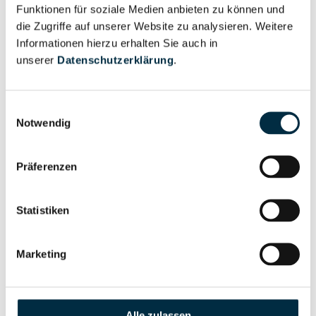
Unternehmensprofil
Funktionen für soziale Medien anbieten zu können und
Berechtigter
anfragen
die Zugriffe auf unserer Website zu analysieren. Weitere
Informationen hierzu erhalten Sie auch in
unserer
Datenschutzerklärung
.
Eigentums- und Kontrollstruktur
Einwilligungsauswahl
Notwendig
Vollständiges
Gesellschafterstruktur
Unternehmensprofil
Präferenzen
anfragen
Statistiken
Vollständiges
Unternehmensnetzwerk
Unternehmensprofil
Marketing
anfragen
Vollständiges
Wirtschaftlich
Alle zulassen