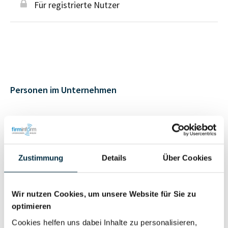
Für registrierte Nutzer
Personen im Unternehmen
Für registrierte
Geschäftsführer (1)
Nutzer
Zustimmung
Details
Über Cookies
Für registrierte
Prokurist (1)
Nutzer
Wir nutzen Cookies, um unsere Website für Sie zu
optimieren
Vollständiges
Cookies helfen uns dabei Inhalte zu personalisieren,
Wirtschaftlich