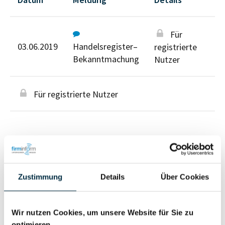
Für
03.06.2019
Handelsregister–
registrierte
Bekanntmachung
Nutzer
Für registrierte Nutzer
Personen im Unternehmen
Zustimmung
Details
Über Cookies
Für registrierte
Wir nutzen Cookies, um unsere Website für Sie zu
Inhaber (1)
Nutzer
optimieren