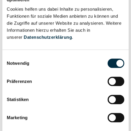
Cookies helfen uns dabei Inhalte zu personalisieren,
Funktionen für soziale Medien anbieten zu können und
Vollständiges
Wirtschaftlich
die Zugriffe auf unserer Website zu analysieren. Weitere
Unternehmensprofil
Berechtigter
Informationen hierzu erhalten Sie auch in
anfragen
unserer
Datenschutzerklärung
.
Einwilligungsauswahl
Eigentums- und Kontrollstruktur
Notwendig
Vollständiges
Präferenzen
Gesellschafterstruktur
Unternehmensprofil
anfragen
Statistiken
Vollständiges
Marketing
Unternehmensnetzwerk
Unternehmensprofil
anfragen