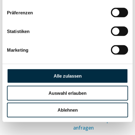
Vollständiges
Präferenzen
Wirtschaftlich
Unternehmensprofil
Berechtigten Pfad
anfragen
Statistiken
Marketing
Risikoinformationen
Alle zulassen
Vollständiges
PEP- und
Unternehmensprofil
Sanktionslistenstatus
anfragen
Auswahl erlauben
Ablehnen
Vollständiges
Insolvenzinformationen
Unternehmensprofil
anfragen