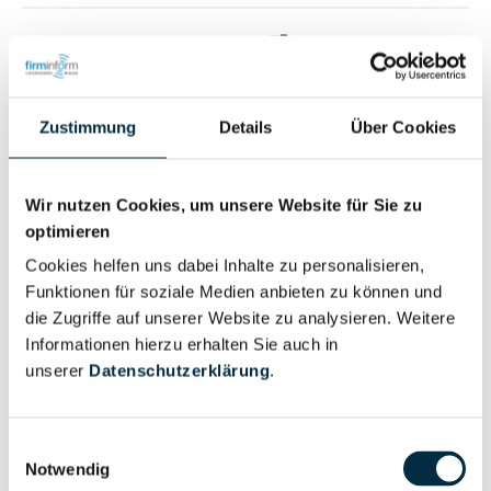
Vollständiges
Wirtschaftlich
Unternehmensprofil
Berechtigter
anfragen
Zustimmung
Details
Über Cookies
Eigentums- und Kontrollstruktur
Wir nutzen Cookies, um unsere Website für Sie zu
optimieren
Cookies helfen uns dabei Inhalte zu personalisieren,
Vollständiges
Funktionen für soziale Medien anbieten zu können und
Gesellschafterstruktur
Unternehmensprofil
die Zugriffe auf unserer Website zu analysieren. Weitere
anfragen
Informationen hierzu erhalten Sie auch in
unserer
Datenschutzerklärung
.
Vollständiges
Unternehmensnetzwerk
Unternehmensprofil
Einwilligungsauswahl
anfragen
Notwendig