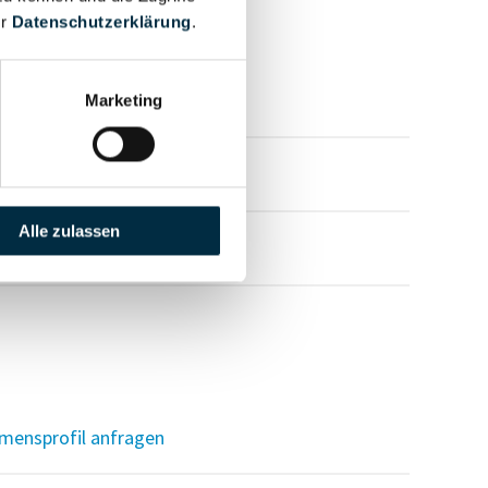
er
Datenschutzerklärung
.
mensprofil anfragen
Marketing
mensprofil anfragen
Alle zulassen
mensprofil anfragen
mensprofil anfragen