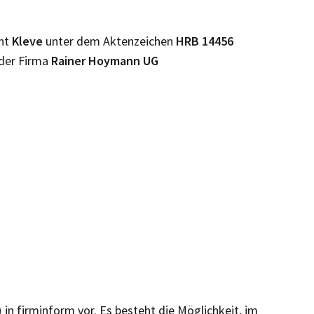
cht
Kleve
unter dem Aktenzeichen
HRB
14456
 der Firma
Rainer Hoymann UG
)
in firminform vor. Es besteht die Möglichkeit, im