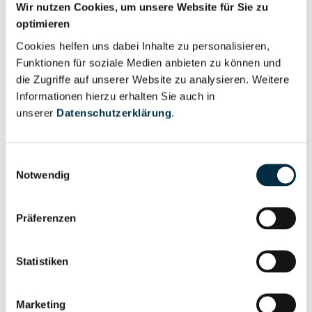
Wir nutzen Cookies, um unsere Website für Sie zu
optimieren
Für registrierte
Geschäftsführer (1)
Cookies helfen uns dabei Inhalte zu personalisieren,
Nutzer
Funktionen für soziale Medien anbieten zu können und
die Zugriffe auf unserer Website zu analysieren. Weitere
Vollständiges
Informationen hierzu erhalten Sie auch in
Wirtschaftlich
Unternehmensprofil
unserer
Datenschutzerklärung
.
Berechtigter
anfragen
Einwilligungsauswahl
Notwendig
Eigentums- und Kontrollstruktur
Präferenzen
Vollständiges
Gesellschafterstruktur
Unternehmensprofil
Statistiken
anfragen
Marketing