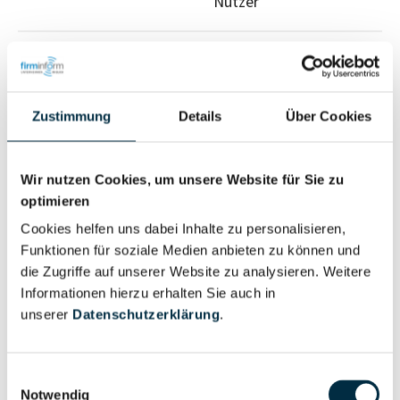
Nutzer
Vollständiges
Wirtschaftlich
Unternehmensprofil
Berechtigter
anfragen
Zustimmung
Details
Über Cookies
Wir nutzen Cookies, um unsere Website für Sie zu
Eigentums- und Kontrollstruktur
optimieren
Cookies helfen uns dabei Inhalte zu personalisieren,
Vollständiges
Funktionen für soziale Medien anbieten zu können und
Gesellschafterstruktur
die Zugriffe auf unserer Website zu analysieren. Weitere
Unternehmensprofil
Informationen hierzu erhalten Sie auch in
anfragen
unserer
Datenschutzerklärung
.
Vollständiges
Einwilligungsauswahl
Unternehmensnetzwerk
Unternehmensprofil
Notwendig