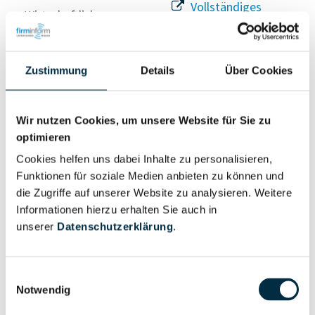
Vollständiges
Wirtschaftlich
Unternehmensprofil
Berechtigter
anfragen
Zustimmung
Details
Über Cookies
Eigentums- und Kontrollstruktur
Wir nutzen Cookies, um unsere Website für Sie zu
optimieren
Vollständiges
Cookies helfen uns dabei Inhalte zu personalisieren,
Gesellschafterstruktur
Unternehmensprofil
Funktionen für soziale Medien anbieten zu können und
anfragen
die Zugriffe auf unserer Website zu analysieren. Weitere
Informationen hierzu erhalten Sie auch in
unserer
Datenschutzerklärung
.
Vollständiges
Unternehmensnetzwerk
Unternehmensprofil
anfragen
Einwilligungsauswahl
Notwendig