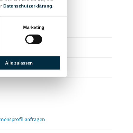
er
Datenschutzerklärung
.
mensprofil anfragen
Marketing
mensprofil anfragen
Alle zulassen
mensprofil anfragen
mensprofil anfragen