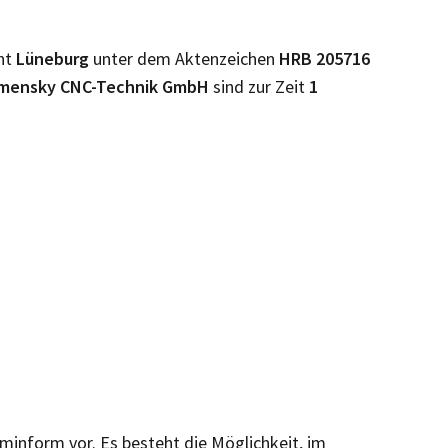
cht
Lüneburg
unter dem Aktenzeichen
HRB
205716
amensky CNC-Technik GmbH
sind zur Zeit
1
irminform vor. Es besteht die Möglichkeit, im