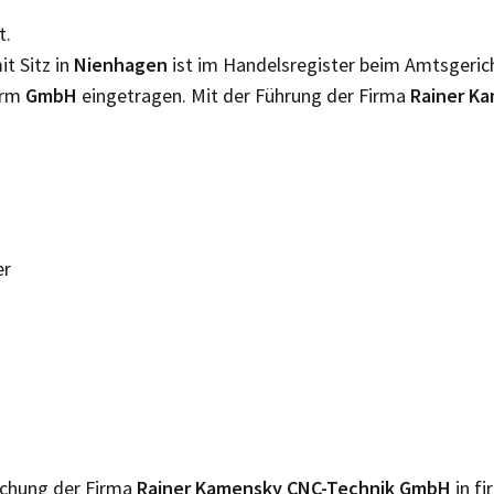
t.
t Sitz in
Nienhagen
ist im Handelsregister beim Amtsgeri
orm
GmbH
eingetragen. Mit der Führung der Firma
Rainer K
er
lichung der Firma
Rainer Kamensky CNC-Technik GmbH
in f