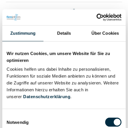
Vollständiges
Wirtschaftlich
Unternehmensprofil
Berechtigter
anfragen
Zustimmung
Details
Über Cookies
Eigentums- und Kontrollstruktur
Wir nutzen Cookies, um unsere Website für Sie zu
optimieren
Cookies helfen uns dabei Inhalte zu personalisieren,
Vollständiges
Funktionen für soziale Medien anbieten zu können und
Gesellschafterstruktur
Unternehmensprofil
die Zugriffe auf unserer Website zu analysieren. Weitere
anfragen
Informationen hierzu erhalten Sie auch in
unserer
Datenschutzerklärung
.
Vollständiges
Unternehmensnetzwerk
Unternehmensprofil
Einwilligungsauswahl
anfragen
Notwendig