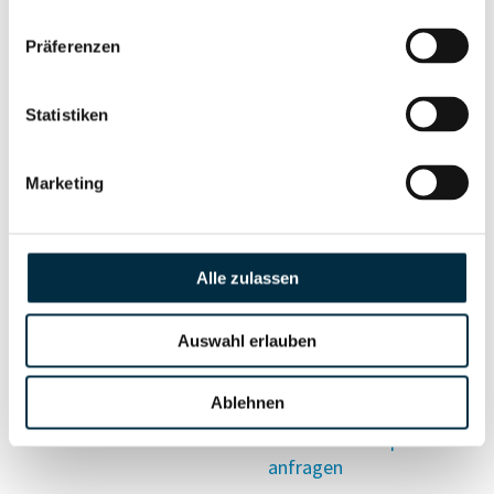
Vollständiges
Präferenzen
Wirtschaftlich
Unternehmensprofil
Berechtigten Pfad
anfragen
Statistiken
Marketing
Risikoinformationen
Alle zulassen
Vollständiges
PEP- und
Unternehmensprofil
Sanktionslistenstatus
anfragen
Auswahl erlauben
Ablehnen
Vollständiges
Insolvenzinformationen
Unternehmensprofil
anfragen