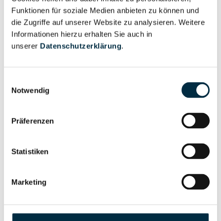
Wirtschaftlich
Funktionen für soziale Medien anbieten zu können und
Unternehmensprofil
Berechtigter
die Zugriffe auf unserer Website zu analysieren. Weitere
anfragen
Informationen hierzu erhalten Sie auch in
unserer
Datenschutzerklärung
.
Eigentums- und Kontrollstruktur
Einwilligungsauswahl
Notwendig
Vollständiges
Gesellschafterstruktur
Unternehmensprofil
Präferenzen
anfragen
Statistiken
Vollständiges
Unternehmensnetzwerk
Unternehmensprofil
Marketing
anfragen