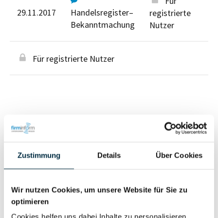
Für
29.11.2017
Handelsregister–
registrierte
Bekanntmachung
Nutzer
Für registrierte Nutzer
Personen im Unternehmen
Zustimmung
Details
Über Cookies
Für registrierte
Inhaber (1)
Nutzer
Wir nutzen Cookies, um unsere Website für Sie zu
optimieren
Vollständiges
Cookies helfen uns dabei Inhalte zu personalisieren,