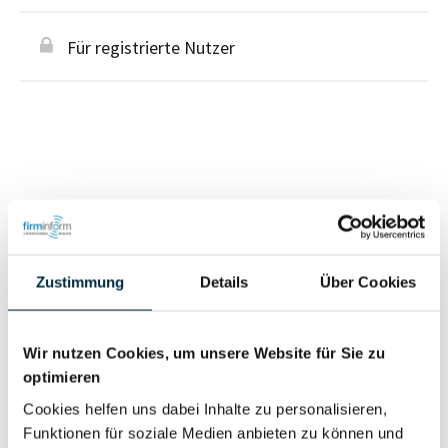
Für registrierte Nutzer
Personen im Unternehmen
Für registrierte
Zustimmung
Details
Über Cookies
Geschäftsführer (1)
Nutzer
Wir nutzen Cookies, um unsere Website für Sie zu
Vollständiges
optimieren
Wirtschaftlich
Unternehmensprofil
Cookies helfen uns dabei Inhalte zu personalisieren,
Berechtigter
anfragen
Funktionen für soziale Medien anbieten zu können und