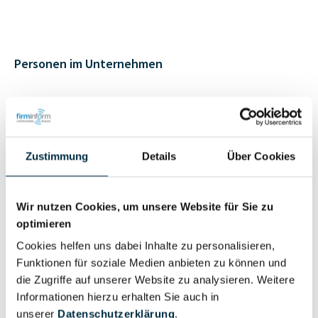
Personen im Unternehmen
Für registrierte
Geschäftsführer (1)
Nutzer
Zustimmung
Details
Über Cookies
Vollständiges
Wirtschaftlich
Unternehmensprofil
Berechtigter
Wir nutzen Cookies, um unsere Website für Sie zu
anfragen
optimieren
Cookies helfen uns dabei Inhalte zu personalisieren,
Funktionen für soziale Medien anbieten zu können und
Eigentums- und Kontrollstruktur
die Zugriffe auf unserer Website zu analysieren. Weitere
Informationen hierzu erhalten Sie auch in
unserer
Datenschutzerklärung
.