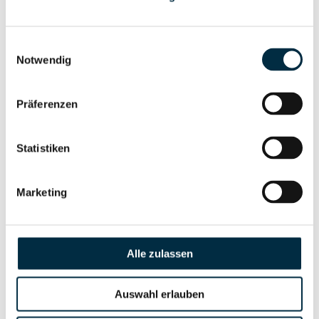
Vollständiges
Gesellschafterstruktur
Unternehmensprofil
anfragen
Einwilligungsauswahl
Notwendig
Vollständiges
Präferenzen
Unternehmensnetzwerk
Unternehmensprofil
anfragen
Statistiken
Vollständiges
Wirtschaftlich
Marketing
Unternehmensprofil
Berechtigten Pfad
anfragen
Alle zulassen
Risikoinformationen
Auswahl erlauben