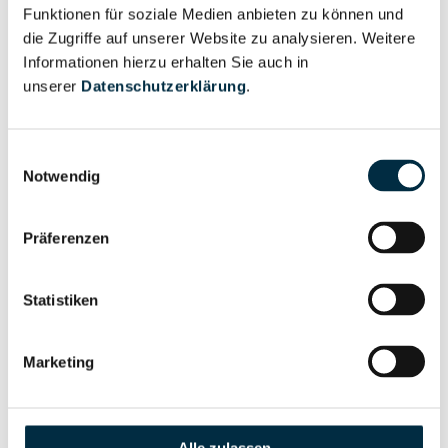
Unternehmensprofil
Funktionen für soziale Medien anbieten zu können und
Berechtigter
anfragen
die Zugriffe auf unserer Website zu analysieren. Weitere
Informationen hierzu erhalten Sie auch in
unserer
Datenschutzerklärung
.
Eigentums- und Kontrollstruktur
Einwilligungsauswahl
Notwendig
Vollständiges
Gesellschafterstruktur
Unternehmensprofil
Präferenzen
anfragen
Statistiken
Vollständiges
Unternehmensnetzwerk
Unternehmensprofil
Marketing
anfragen
Vollständiges
Wirtschaftlich