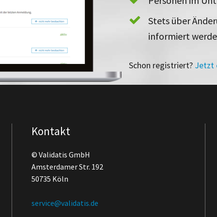
Personen im Un
Stets über Ände
informiert werd
Schon registriert?
Jetzt
Kontakt
© Validatis GmbH
Amsterdamer Str. 192
50735 Köln
service@validatis.de