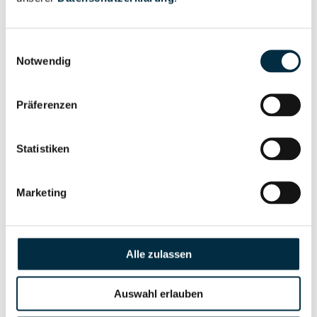
Vollständiges
Gesellschafterstruktur
Unternehmensprofil
Einwilligungsauswahl
anfragen
Notwendig
Vollständiges
Präferenzen
Unternehmensnetzwerk
Unternehmensprofil
anfragen
Statistiken
Vollständiges
Wirtschaftlich
Marketing
Unternehmensprofil
Berechtigten Pfad
anfragen
Alle zulassen
Risikoinformationen
Auswahl erlauben