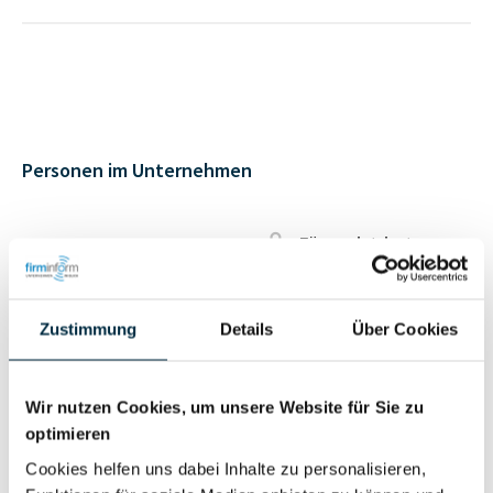
Personen im Unternehmen
Für registrierte
Geschäftsführer (1)
Nutzer
Zustimmung
Details
Über Cookies
Für registrierte
Prokurist (2)
Nutzer
Wir nutzen Cookies, um unsere Website für Sie zu
optimieren
Vollständiges
Wirtschaftlich
Cookies helfen uns dabei Inhalte zu personalisieren,
Unternehmensprofil
Berechtigter