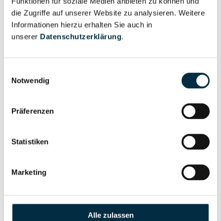
Funktionen für soziale Medien anbieten zu können und
anfragen
die Zugriffe auf unserer Website zu analysieren. Weitere
Informationen hierzu erhalten Sie auch in
unserer
Datenschutzerklärung
.
Eigentums- und Kontrollstruktur
Einwilligungsauswahl
Notwendig
Vollständiges
Gesellschafterstruktur
Unternehmensprofil
anfragen
Präferenzen
Statistiken
Vollständiges
Unternehmensnetzwerk
Unternehmensprofil
anfragen
Marketing
Vollständiges
Wirtschaftlich
Unternehmensprofil
Alle zulassen
Berechtigten Pfad