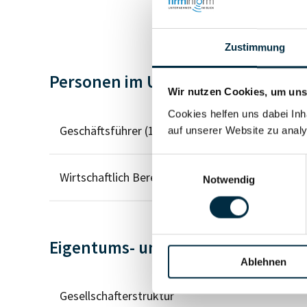
Zustimmung
Personen im Unternehmen
Wir nutzen Cookies, um unse
Cookies helfen uns dabei Inh
Geschäftsführer (1)
auf unserer Website zu analy
Einwilligungsauswahl
Wirtschaftlich Berechtigter
Notwendig
Eigentums- und Kontrollstruktur
Ablehnen
Gesellschafterstruktur