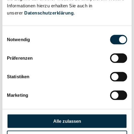
Informationen hierzu erhalten Sie auch in
Eigentums- und Kontrollstruktur
unserer
Datenschutzerklärung
.
Vollständiges
Einwilligungsauswahl
Notwendig
Gesellschafterstruktur
Unternehmensprofil
anfragen
Präferenzen
Vollständiges
Unternehmensnetzwerk
Unternehmensprofil
Statistiken
anfragen
Marketing
Vollständiges
Wirtschaftlich
Unternehmensprofil
Berechtigten Pfad
anfragen
Alle zulassen