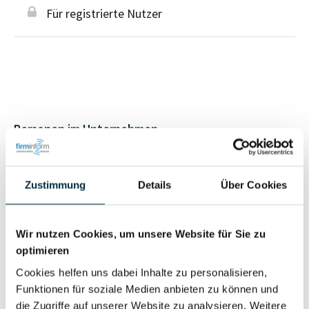
Für registrierte Nutzer
Personen im Unternehmen
Für registrierte
Geschäftsführer (1)
Zustimmung
Details
Über Cookies
Nutzer
Wir nutzen Cookies, um unsere Website für Sie zu
Vollständiges
Wirtschaftlich
optimieren
Unternehmensprofil
Berechtigter
anfragen
Cookies helfen uns dabei Inhalte zu personalisieren,
Funktionen für soziale Medien anbieten zu können und
die Zugriffe auf unserer Website zu analysieren. Weitere