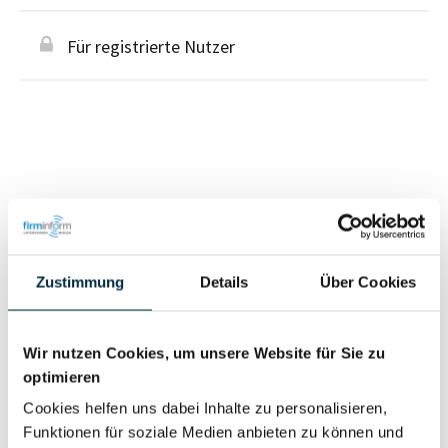
Für registrierte Nutzer
Personen im Unternehmen
Für registrierte
Zustimmung
Details
Über Cookies
Geschäftsführer (3)
Nutzer
Wir nutzen Cookies, um unsere Website für Sie zu
Vollständiges
optimieren
Wirtschaftlich
Unternehmensprofil
Berechtigter
Cookies helfen uns dabei Inhalte zu personalisieren,
anfragen
Funktionen für soziale Medien anbieten zu können und