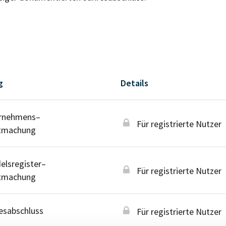
g
Details
rnehmens–
Für registrierte Nutzer
tmachung
lsregister–
Für registrierte Nutzer
tmachung
esabschluss
Für registrierte Nutzer