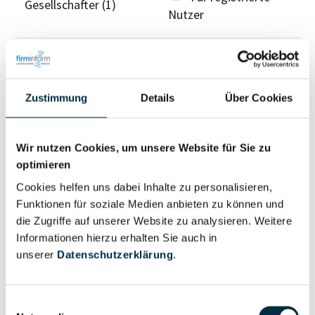
Gesellschafter (1)
Nutzer
Vollständiges
Wirtschaftlich
Unternehmensprofil
Berechtigter
anfragen
Zustimmung
Details
Über Cookies
Wir nutzen Cookies, um unsere Website für Sie zu
Eigentums- und Kontrollstruktur
optimieren
Cookies helfen uns dabei Inhalte zu personalisieren,
Funktionen für soziale Medien anbieten zu können und
Vollständiges
die Zugriffe auf unserer Website zu analysieren. Weitere
Gesellschafterstruktur
Unternehmensprofil
Informationen hierzu erhalten Sie auch in
anfragen
unserer
Datenschutzerklärung
.
Vollständiges
Einwilligungsauswahl
Unternehmensnetzwerk
Unternehmensprofil