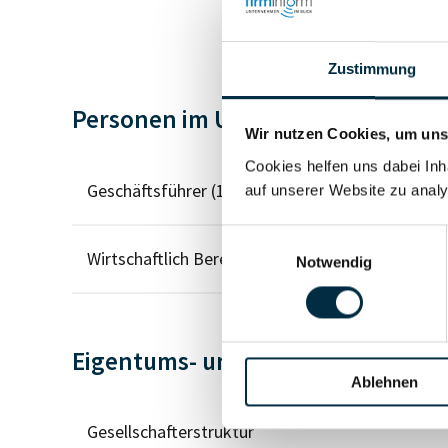
Zustimmung
Personen im Unternehmen
Wir nutzen Cookies, um unse
Cookies helfen uns dabei Inh
Geschäftsführer (1)
auf unserer Website zu analy
Einwilligungsauswahl
Wirtschaftlich Berechtigter
Notwendig
Eigentums- und Kontrollstruktur
Ablehnen
Gesellschafterstruktur