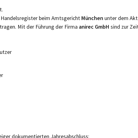
t.
m Handelsregister beim Amtsgericht
München
unter dem Ak
tragen. Mit der Führung der Firma
anirec GmbH
sind zur Zei
Nutzer
er
eiger dokumentierten Jahresabschluss: