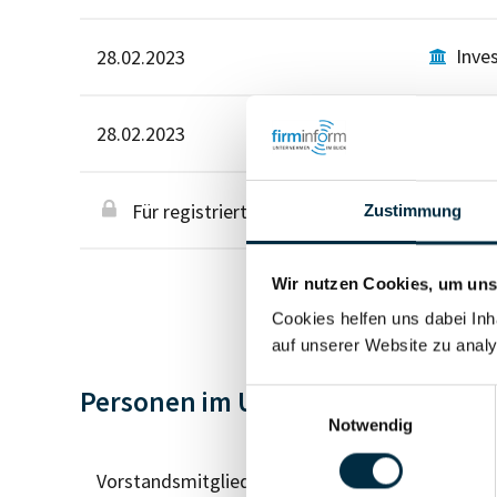
Inve
28.02.2023
Inve
28.02.2023
Für registrierte Nutzer
Zustimmung
Wir nutzen Cookies, um unse
Cookies helfen uns dabei Inh
auf unserer Website zu analy
Personen im Unternehmen
Einwilligungsauswahl
Notwendig
Vorstandsmitglied (2)