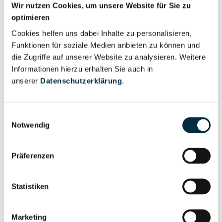
Wir nutzen Cookies, um unsere Website für Sie zu
optimieren
Für registrierte
Prokurist (1)
Cookies helfen uns dabei Inhalte zu personalisieren,
Nutzer
Funktionen für soziale Medien anbieten zu können und
die Zugriffe auf unserer Website zu analysieren. Weitere
Vollständiges
Informationen hierzu erhalten Sie auch in
Wirtschaftlich
Unternehmensprofil
unserer
Datenschutzerklärung
.
Berechtigter
anfragen
Einwilligungsauswahl
Notwendig
Eigentums- und Kontrollstruktur
Präferenzen
Vollständiges
Gesellschafterstruktur
Unternehmensprofil
Statistiken
anfragen
Marketing