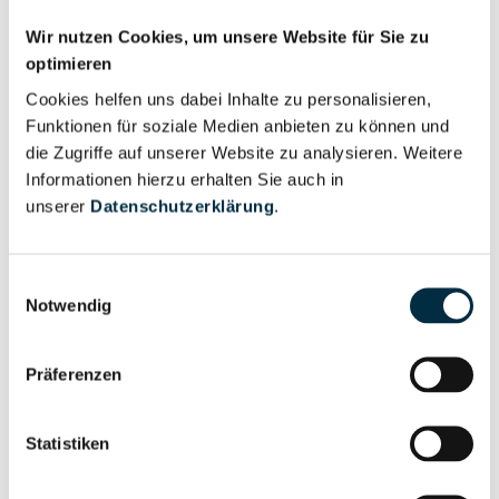
Wir nutzen Cookies, um unsere Website für Sie zu
optimieren
Vollständiges
Unternehmensnetzwerk
Unternehmensprofil
Cookies helfen uns dabei Inhalte zu personalisieren,
Funktionen für soziale Medien anbieten zu können und
anfragen
die Zugriffe auf unserer Website zu analysieren. Weitere
Informationen hierzu erhalten Sie auch in
Vollständiges
unserer
Datenschutzerklärung
.
Wirtschaftlich
Unternehmensprofil
Berechtigten Pfad
anfragen
Einwilligungsauswahl
Notwendig
Risikoinformationen
Präferenzen
Vollständiges
Statistiken
PEP- und
Unternehmensprofil
Sanktionslistenstatus
anfragen