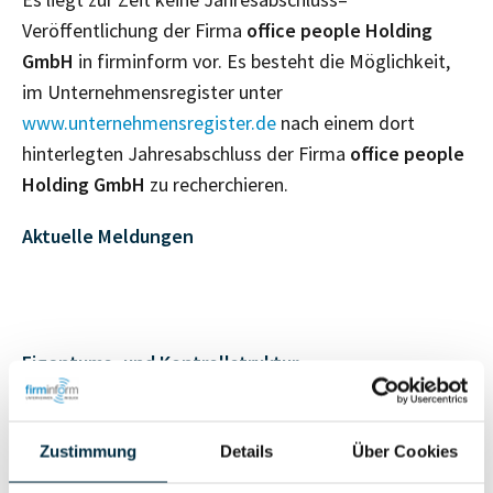
Veröffentlichung der Firma
office people Holding
GmbH
in firminform vor. Es besteht die Möglichkeit,
im Unternehmensregister unter
www.unternehmensregister.de
nach einem dort
hinterlegten Jahresabschluss der Firma
office people
Holding GmbH
zu recherchieren.
Aktuelle Meldungen
Eigentums- und Kontrollstruktur
Vollständiges
Zustimmung
Details
Über Cookies
Gesellschafterstruktur
Unternehmensprofil
anfragen