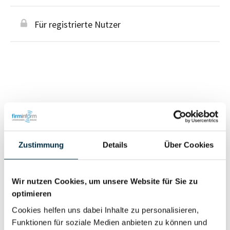
Für registrierte Nutzer
Personen im Unternehmen
Für registrierte
Zustimmung
Details
Über Cookies
Geschäftsführer (2)
Nutzer
Wir nutzen Cookies, um unsere Website für Sie zu
Vollständiges
optimieren
Wirtschaftlich
Unternehmensprofil
Cookies helfen uns dabei Inhalte zu personalisieren,
Berechtigter
anfragen
Funktionen für soziale Medien anbieten zu können und