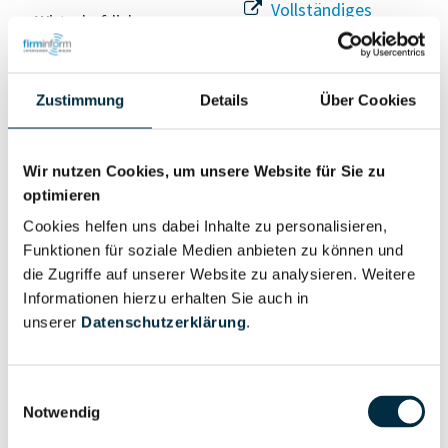
Vollständiges
Wirtschaftlich
Unternehmensprofil
Berechtigter
anfragen
Zustimmung
Details
Über Cookies
Eigentums- und Kontrollstruktur
Wir nutzen Cookies, um unsere Website für Sie zu
optimieren
Vollständiges
Cookies helfen uns dabei Inhalte zu personalisieren,
Gesellschafterstruktur
Unternehmensprofil
Funktionen für soziale Medien anbieten zu können und
anfragen
die Zugriffe auf unserer Website zu analysieren. Weitere
Informationen hierzu erhalten Sie auch in
unserer
Datenschutzerklärung
.
Vollständiges
Unternehmensnetzwerk
Unternehmensprofil
anfragen
Einwilligungsauswahl
Notwendig