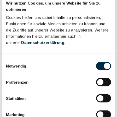
Wir nutzen Cookies, um unsere Website für Sie zu
optimieren
Für registrierte
Liquidator (1)
Cookies helfen uns dabei Inhalte zu personalisieren,
Nutzer
Funktionen für soziale Medien anbieten zu können und
die Zugriffe auf unserer Website zu analysieren. Weitere
Vollständiges
Informationen hierzu erhalten Sie auch in
Wirtschaftlich
Unternehmensprofil
unserer
Datenschutzerklärung
.
Berechtigter
anfragen
Einwilligungsauswahl
Notwendig
Eigentums- und Kontrollstruktur
Präferenzen
Vollständiges
Gesellschafterstruktur
Unternehmensprofil
Statistiken
anfragen
Marketing