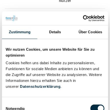
Nutzer
Vollständiges
Wirtschaftlich
Unternehmensprofil
Berechtigter
anfragen
Zustimmung
Details
Über Cookies
Wir nutzen Cookies, um unsere Website für Sie zu
Eigentums- und Kontrollstruktur
optimieren
Cookies helfen uns dabei Inhalte zu personalisieren,
Vollständiges
Funktionen für soziale Medien anbieten zu können und
Gesellschafterstruktur
die Zugriffe auf unserer Website zu analysieren. Weitere
Unternehmensprofil
Informationen hierzu erhalten Sie auch in
anfragen
unserer
Datenschutzerklärung
.
Vollständiges
Einwilligungsauswahl
Unternehmensnetzwerk
Unternehmensprofil
Notwendig