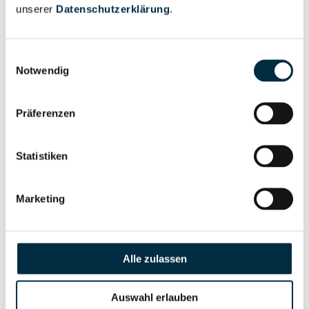
unserer
Datenschutzerklärung
.
Vollständiges
Gesellschafterstruktur
Unternehmensprofil
Einwilligungsauswahl
anfragen
Notwendig
Präferenzen
Vollständiges
Unternehmensnetzwerk
Unternehmensprofil
anfragen
Statistiken
Vollständiges
Marketing
Wirtschaftlich
Unternehmensprofil
Berechtigten Pfad
anfragen
Alle zulassen
Auswahl erlauben
Risikoinformationen