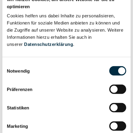
Für registrierte
optimieren
Prokurist (2)
Nutzer
Cookies helfen uns dabei Inhalte zu personalisieren,
Funktionen für soziale Medien anbieten zu können und
die Zugriffe auf unserer Website zu analysieren. Weitere
Vollständiges
Wirtschaftlich
Informationen hierzu erhalten Sie auch in
Unternehmensprofil
Berechtigter
unserer
Datenschutzerklärung
.
anfragen
Einwilligungsauswahl
Notwendig
Eigentums- und Kontrollstruktur
Präferenzen
Vollständiges
Gesellschafterstruktur
Unternehmensprofil
Statistiken
anfragen
Marketing
Vollständiges