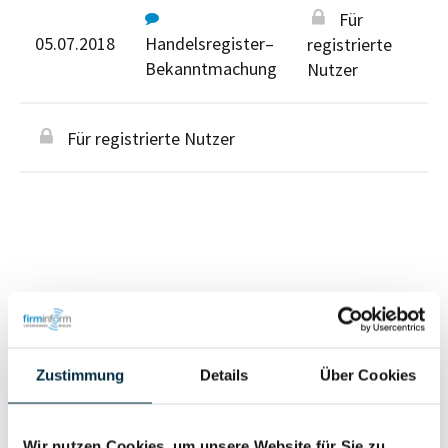
Für
05.07.2018
Handelsregister–
registrierte
Bekanntmachung
Nutzer
Für registrierte Nutzer
Personen im Unternehmen
Für registrierte
Zustimmung
Details
Über Cookies
Geschäftsführer (1)
Nutzer
Wir nutzen Cookies, um unsere Website für Sie zu