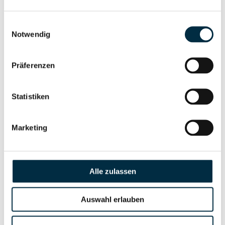
Gesellschafterstruktur
Unternehmensprofil
anfragen
Einwilligungsauswahl
Notwendig
Vollständiges
Unternehmensnetzwerk
Unternehmensprofil
Präferenzen
anfragen
Statistiken
Vollständiges
Wirtschaftlich
Unternehmensprofil
Berechtigten Pfad
Marketing
anfragen
Alle zulassen
Risikoinformationen
Auswahl erlauben
Vollständiges
PEP- und