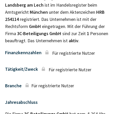
Landsberg am Lech
ist im Handelsregister beim
Amtsgericht
München
unter dem Aktenzeichen
HRB
254114
registriert. Das Unternehmen ist mit der
Rechtsform
GmbH
eingetragen. Mit der Führung der
Firma
3C-Beteiligungs GmbH
sind zur Zeit
1
Personen
beauftragt. Das Unternehmen ist
aktiv
.
Finanzkennzahlen
Für registrierte Nutzer
Tätigkeit/Zweck
Für registrierte Nutzer
Branche
Für registrierte Nutzer
Jahresabschluss
Die Firma
3C-Beteiligungs GmbH
hat gem. § 264 Abs.