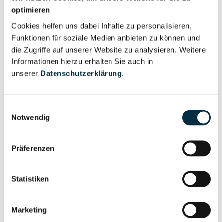
Für registrierte
optimieren
Geschäftsführer (1)
Nutzer
Cookies helfen uns dabei Inhalte zu personalisieren,
Funktionen für soziale Medien anbieten zu können und
die Zugriffe auf unserer Website zu analysieren. Weitere
Vollständiges
Wirtschaftlich
Informationen hierzu erhalten Sie auch in
Unternehmensprofil
Berechtigter
unserer
Datenschutzerklärung
.
anfragen
Einwilligungsauswahl
Notwendig
Eigentums- und Kontrollstruktur
Präferenzen
Vollständiges
Gesellschafterstruktur
Unternehmensprofil
Statistiken
anfragen
Marketing
Vollständiges