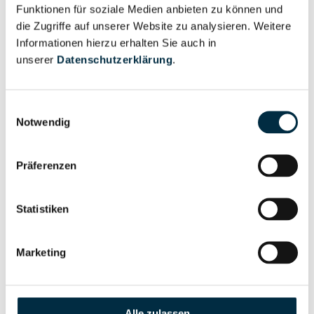
Unternehmensprofil
Funktionen für soziale Medien anbieten zu können und
Berechtigter
anfragen
die Zugriffe auf unserer Website zu analysieren. Weitere
Informationen hierzu erhalten Sie auch in
unserer
Datenschutzerklärung
.
Eigentums- und Kontrollstruktur
Einwilligungsauswahl
Notwendig
Vollständiges
Gesellschafterstruktur
Unternehmensprofil
Präferenzen
anfragen
Statistiken
Vollständiges
Unternehmensnetzwerk
Unternehmensprofil
Marketing
anfragen
Vollständiges
Wirtschaftlich
Alle zulassen