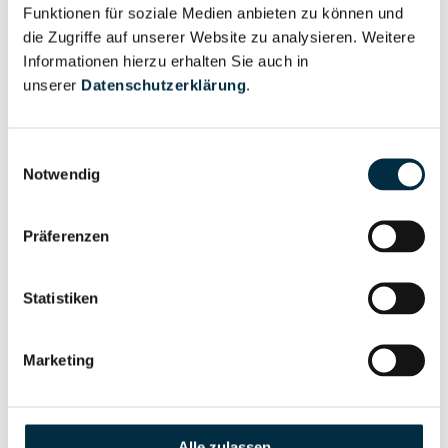
Unternehmensprofil
Funktionen für soziale Medien anbieten zu können und
Berechtigter
anfragen
die Zugriffe auf unserer Website zu analysieren. Weitere
Informationen hierzu erhalten Sie auch in
unserer
Datenschutzerklärung
.
Eigentums- und Kontrollstruktur
Einwilligungsauswahl
Notwendig
Vollständiges
Gesellschafterstruktur
Unternehmensprofil
Präferenzen
anfragen
Statistiken
Vollständiges
Unternehmensnetzwerk
Unternehmensprofil
Marketing
anfragen
Vollständiges
Wirtschaftlich
Alle zulassen