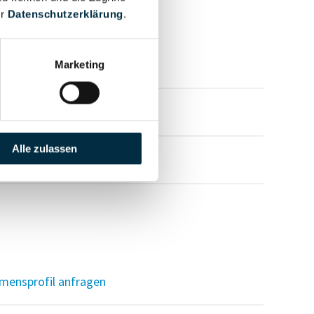
er
Datenschutzerklärung
.
mensprofil anfragen
Marketing
mensprofil anfragen
Alle zulassen
mensprofil anfragen
mensprofil anfragen