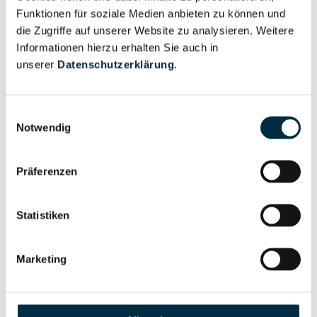
Areal Capital IV. Grundstücksgesellschaft mbH
Funktionen für soziale Medien anbieten zu können und
Areal Center Ltd. & Co KG
die Zugriffe auf unserer Website zu analysieren. Weitere
Informationen hierzu erhalten Sie auch in
AREALCO e.K.
unserer
Datenschutzerklärung
.
Areal Commercial Germany I GmbH
Areal Commercial Germany II GmbH
Einwilligungsauswahl
Notwendig
Areal Commercial Germany III GmbH
Areal Commercial Germany IV GmbH
Präferenzen
Areal Commercial Germany V GmbH
Statistiken
Areal Commerzial Grundstücksgesellschaft mbH
Arealcon Bauprojekt GmbH
Marketing
AREAL CONCEPT Eberhard Schmitz e.K.
AREALCON GmbH