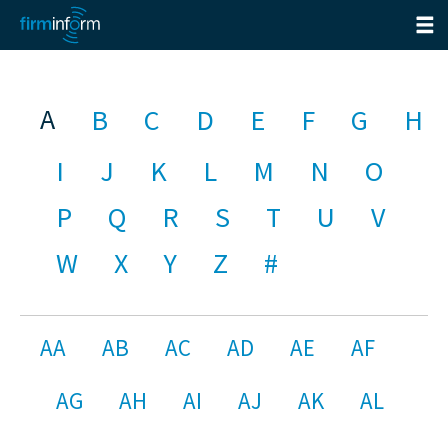
A
B
C
D
E
F
G
H
I
J
K
L
M
N
O
P
Q
R
S
T
U
V
W
X
Y
Z
#
AA
AB
AC
AD
AE
AF
AG
AH
AI
AJ
AK
AL