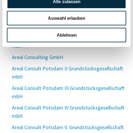
Alle zulassen
ArealCon Solingen GmbH
Areal Consult GmbH
Auswahl erlauben
Areal Consult Grundstücksgesellschaft mbH
Ablehnen
Areal Consult Grundstücksgesellschaft Potsdam
mbH
Areal Consulting GmbH
Areal Consult Potsdam II Grundstücksgesellschaft
mbH
Areal Consult Potsdam III Grundstücksgesellschaft
mbH
Areal Consult Potsdam IV Grundstücksgesellschaft
mbH
Areal Consult Potsdam V. Grundstücksgesellschaft