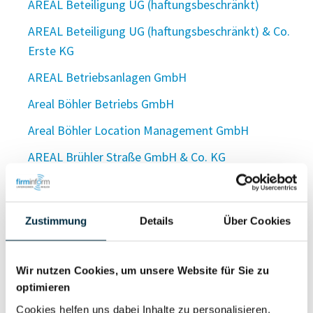
AREAL Beteiligung UG (haftungsbeschränkt)
AREAL Beteiligung UG (haftungsbeschränkt) & Co.
Erste KG
AREAL Betriebsanlagen GmbH
Areal Böhler Betriebs GmbH
Areal Böhler Location Management GmbH
AREAL Brühler Straße GmbH & Co. KG
AREAL Brühler Straße Verwaltungs GmbH
AREAL Brühl GmbH & Co. KG
Zustimmung
Details
Über Cookies
AREAL Brühl Verwaltungs GmbH
Areal Capital II. Grundstücksgesellschaft mbH
Wir nutzen Cookies, um unsere Website für Sie zu
optimieren
Areal Capital III. Grundstücksgesellschaft mbH
Cookies helfen uns dabei Inhalte zu personalisieren,