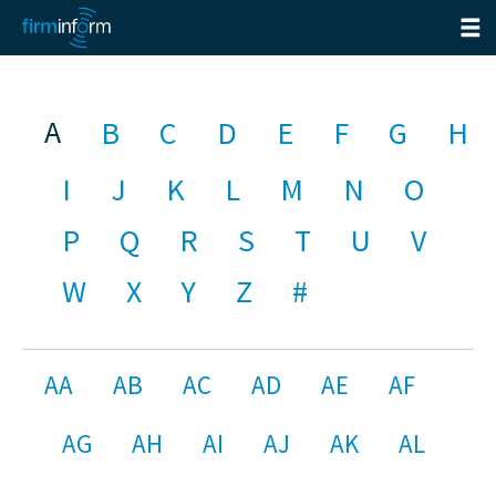
A
B
C
D
E
F
G
H
I
J
K
L
M
N
O
P
Q
R
S
T
U
V
W
X
Y
Z
#
AA
AB
AC
AD
AE
AF
AG
AH
AI
AJ
AK
AL