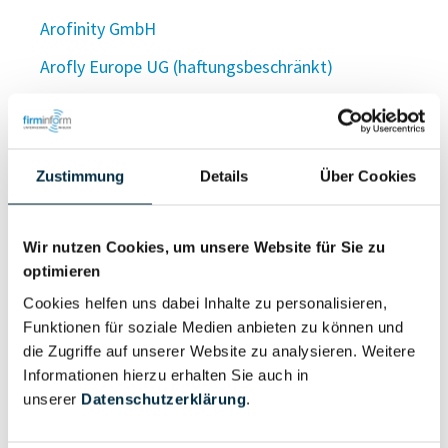
Arofinity GmbH
Arofly Europe UG (haftungsbeschränkt)
Aroga-Control UG (haftungsbeschränkt)
Aroga GmbH
Zustimmung
Details
Über Cookies
Aroga-Liquors GmbH
A.R.O. Gebäudedienste GmbH
Wir nutzen Cookies, um unsere Website für Sie zu
aro Gebäudedienste GmbH
optimieren
AROG Event GmbH
Cookies helfen uns dabei Inhalte zu personalisieren,
Funktionen für soziale Medien anbieten zu können und
AROG GmbH
die Zugriffe auf unserer Website zu analysieren. Weitere
ARO GmbH
Informationen hierzu erhalten Sie auch in
unserer
Datenschutzerklärung
.
ARO GmbH
ARO Greenergy GmbH