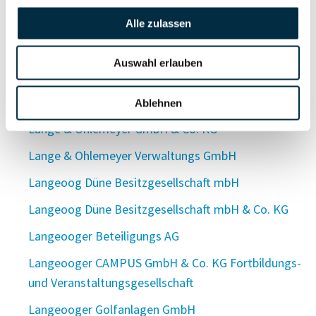
Langenzeil 1 Verwaltungs GmbH
Alle zulassen
Lange Objektgesellschaft mbH & Co. KG
Auswahl erlauben
Lange Objekt Zwei GmbH & Co. KG
Lange oHG
Ablehnen
Lange & Ohlemeyer GmbH & Co. KG
Lange & Ohlemeyer Verwaltungs GmbH
Langeoog Düne Besitzgesellschaft mbH
Langeoog Düne Besitzgesellschaft mbH & Co. KG
Langeooger Beteiligungs AG
Langeooger CAMPUS GmbH & Co. KG Fortbildungs-
und Veranstaltungsgesellschaft
Langeooger Golfanlagen GmbH