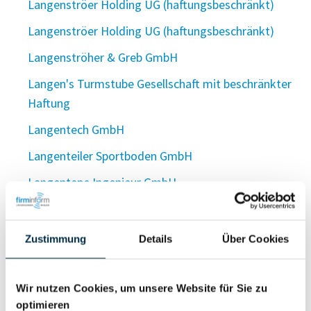
Langenströer Holding UG (haftungsbeschränkt)
Langenströer Holding UG (haftungsbeschränkt)
Langenströher & Greb GmbH
Langen's Turmstube Gesellschaft mit beschränkter
Haftung
Langentech GmbH
Langenteiler Sportboden GmbH
Langentepe Ingenieur GmbH
Langentepe Projekt Consult GmbH
LANGEN Venture Capital GmbH
Zustimmung
Details
Über Cookies
Langen Versorgungstechnik GmbH
Langen Verwaltungsgesellschaft mbH
Wir nutzen Cookies, um unsere Website für Sie zu
optimieren