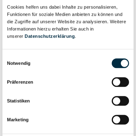
Langen Verwaltungsgesellschaft mbH
Cookies helfen uns dabei Inhalte zu personalisieren,
Langen Verwaltungs-GmbH
Funktionen für soziale Medien anbieten zu können und
die Zugriffe auf unserer Website zu analysieren. Weitere
Langen Verwaltungs GmbH
Informationen hierzu erhalten Sie auch in
Langenwalder Verwaltungs GmbH
unserer
Datenschutzerklärung
.
Langenwaldsee Verwaltungs-GmbH
Einwilligungsauswahl
Langenwalter & Richter Partnerschaft
Notwendig
Steuerberatungsgesellschaft
Langenwalter Spiel und Sport GmbH
Präferenzen
Langenwand-Apotheke Dr. Hans-Joachim Hofmann
e.K.
Statistiken
Langen Werkzeugservice e.K.
Marketing
Langenwetzendorfer Agrar GmbH
Langenzeil 1 Solar GmbH & Co. KG