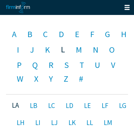
A
B
C
D
E
F
G
H
L
I
J
K
M
N
O
P
Q
R
S
T
U
V
W
X
Y
Z
#
LA
LB
LC
LD
LE
LF
LG
LH
LI
LJ
LK
LL
LM